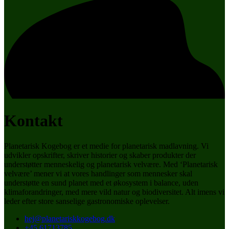
Kontakt
Planetarisk Kogebog er et medie for planetarisk madlavning. Vi
udvikler opskrifter, skriver historier og skaber produkter der
understøtter menneskelig og planetarisk velvære. Med ‘Planetarisk
velvære’ mener vi at vores handlinger som mennesker skal
understøtte en sund planet med et økosystem i balance, uden
klimaforandringer, med mere vild natur og biodiversitet. Alt imens vi
leder efter store sanselige gastronomiske oplevelser.
hej@planetariskkogebog.dk
+45 61713785