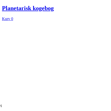
Planetarisk kogebog
Kurv
0
vi