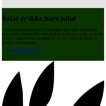
Salat er ikke bare salat
Vi har lavet en plakat med 17 forskellige typer salat. De har hver
især unikke karaktertræk i form af deres konsistens, smag og aroma.
Det har vi gjort for bl.a at minde os selv om variere de salater vi
arbejder med og spiser.
Køb plakaten her