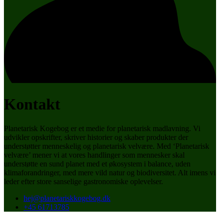
Kontakt
Planetarisk Kogebog er et medie for planetarisk madlavning. Vi
udvikler opskrifter, skriver historier og skaber produkter der
understøtter menneskelig og planetarisk velvære. Med ‘Planetarisk
velvære’ mener vi at vores handlinger som mennesker skal
understøtte en sund planet med et økosystem i balance, uden
klimaforandringer, med mere vild natur og biodiversitet. Alt imens vi
leder efter store sanselige gastronomiske oplevelser.
hej@planetariskkogebog.dk
+45 61713785