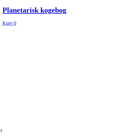
Planetarisk kogebog
Kurv
0
vi