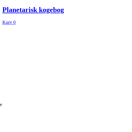
Planetarisk kogebog
Kurv
0
ke