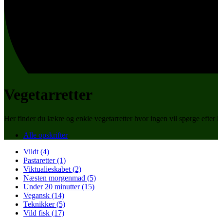
Vegetarretter
Her finder du lækre og enkle vegetarretter hvor ingen vil spørge efter 
Alle opskrifter
Vildt (4)
Pastaretter (1)
Viktualieskabet (2)
Næsten morgenmad (5)
Under 20 minutter (15)
Vegansk (14)
Teknikker (5)
Vild fisk (17)