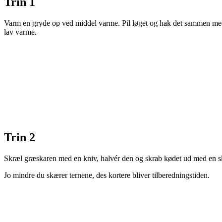
Trin 1
Varm en gryde op ved middel varme. Pil løget og hak det sammen med chi
lav varme.
Trin 2
Skræl græskaren med en kniv, halvér den og skrab kødet ud med en sk
Jo mindre du skærer ternene, des kortere bliver tilberedningstiden.