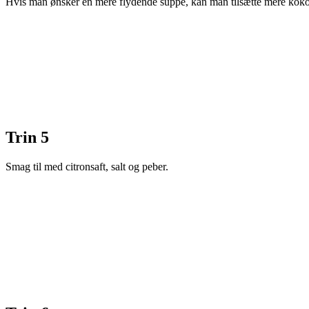
Hvis man ønsker en mere flydende suppe, kan man tilsætte mere koko
Trin 5
Smag til med citronsaft, salt og peber.