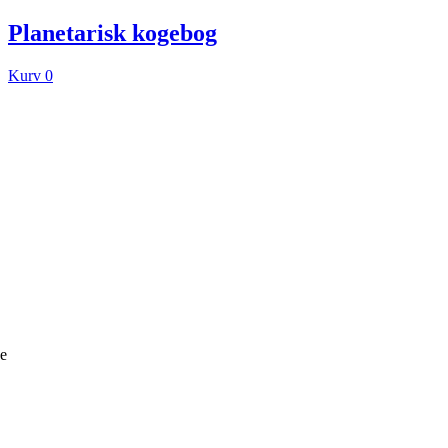
Planetarisk kogebog
Kurv
0
ke