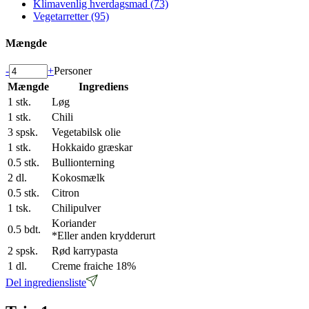
Klimavenlig hverdagsmad (73)
Vegetarretter (95)
Mængde
-
+
Personer
Mængde
Ingrediens
1
stk.
Løg
1
stk.
Chili
3
spsk.
Vegetabilsk olie
1
stk.
Hokkaido græskar
0.5
stk.
Bullionterning
2
dl.
Kokosmælk
0.5
stk.
Citron
1
tsk.
Chilipulver
Koriander
0.5
bdt.
*Eller anden krydderurt
2
spsk.
Rød karrypasta
1
dl.
Creme fraiche 18%
Del ingrediensliste