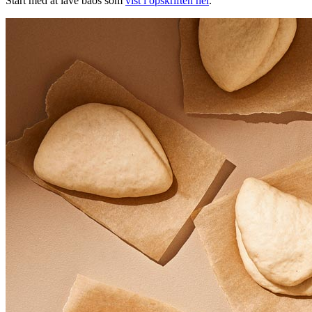
Start med at lave baos som
vist i opskriften her
.