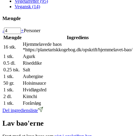
Vegetarretter (95)
Vegansk (14)
Mængde
-
+
Personer
Mængde
Ingrediens
Hjemmelavede baos
16
stk.
*https://planetariskkogebog.dk/opskrift/hjemmelavet-bao/
1
stk.
Agurk
0.5
dl.
Riseddike
0.25
tsk.
Salt
1
stk.
Aubergine
50
gr.
Hoisinsauce
1
stk.
Hvidløgsfed
2
dl.
Kimchi
1
stk.
Forårsløg
Del ingrediensliste
Lav bao'erne