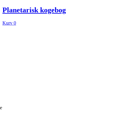
Planetarisk kogebog
Kurv
0
ke