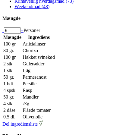
Klimavenlig hverdagsmad (73)
Weekendmad (48)
Mængde
-
+
Personer
Mængde
Ingrediens
100
gr.
Anicialinser
80
gr.
Chorizo
100
gr.
Hakket svinekød
2
stk.
Gulerødder
1
stk.
Løg
50
gr.
Parmesanost
1
bdt.
Persille
4
spsk.
Rasp
50
gr.
Mandler
4
stk.
Æg
2
dåse
Flåede tomater
0.5
dl.
Olivenolie
Del ingrediensliste