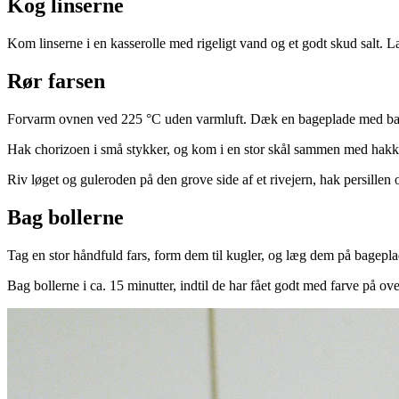
Kog linserne
Kom linserne i en kasserolle med rigeligt vand og et godt skud salt. La
Rør farsen
Forvarm ovnen ved 225 °C uden varmluft. Dæk en bageplade med ba
Hak chorizoen i små stykker, og kom i en stor skål sammen med hakkek
Riv løget og guleroden på den grove side af et rivejern, hak persillen
Bag bollerne
Tag en stor håndfuld fars, form dem til kugler, og læg dem på bage
Bag bollerne i ca. 15 minutter, indtil de har fået godt med farve på ov