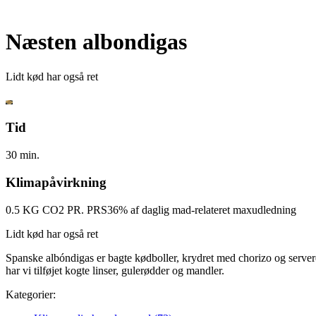
Næsten albondigas
Lidt kød har også ret
Tid
30 min.
Klimapåvirkning
0.5 KG CO2 PR. PRS
36% af daglig mad-relateret maxudledning
Lidt kød har også ret
Spanske albóndigas er bagte kødboller, krydret med chorizo og serveret
har vi tilføjet kogte linser, gulerødder og mandler.
Kategorier: