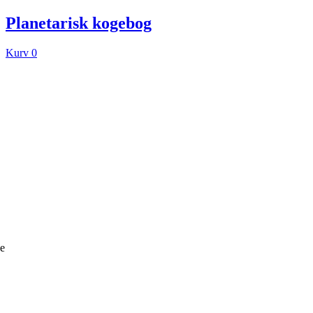
Planetarisk kogebog
Kurv
0
ke