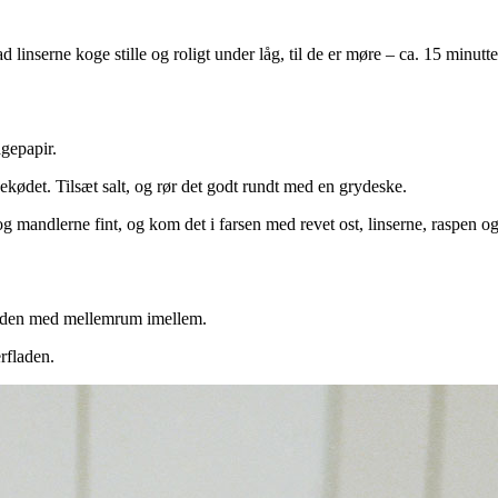
d linserne koge stille og roligt under låg, til de er møre – ca. 15 minut
gepapir.
ødet. Tilsæt salt, og rør det godt rundt med en grydeske.
 og mandlerne fint, og kom det i farsen med revet ost, linserne, raspen
pladen med mellemrum imellem.
erfladen.