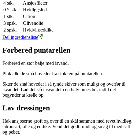
4
stk.
Ansjosfileter
0.5
stk.
Hvidløgsfed
1
stk.
Citron
3
spsk.
Olivenolie
2
spsk.
Hvidvinseddike
Del ingrediensliste
Forbered puntarellen
Forbered en stor balje med isvand.
Pluk alle de små hoveder fra stokken på puntarellen.
Skær de små hoveder i så tynde skiver som muligt og overfør til
isvandet. Lad det stå i isvandet i en halv times tid, indtil det
begynder at krølle op.
Lav dressingen
Hak ansjoserne groft og over til en skål sammen med revet hvidløg,
citronsaft, olie og eddike. Vend det godt rundt og smag til med salt
og peber.