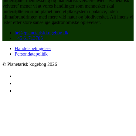
understøtter menneskelig og planetarisk velvære. Med ‘Planetarisk
velvære’ mener vi at vores handlinger som mennesker skal
understøtte en sund planet med et økosystem i balance, uden
klimaforandringer, med mere vild natur og biodiversitet. Alt imens vi
leder efter store sanselige gastronomiske oplevelser.
hej@planetariskkogebog.dk
+45 61713785
Handelsbetingelser
Persondatapolitik
© Planetarisk kogebog 2026