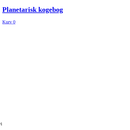
Planetarisk kogebog
Kurv
0
vi