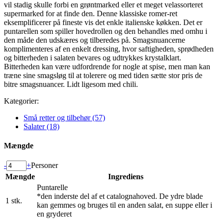
vil stadig skulle forbi en grøntmarked eller et meget velassorteret
supermarked for at finde den. Denne klassiske romer-ret
eksemplificerer på fineste vis det enkle italienske køkken. Det er
puntarellen som spiller hovedrollen og den behandles med omhu i
den måde den udskæres og tilberedes på. Smagsnuancerne
komplimenteres af en enkelt dressing, hvor saftigheden, sprødheden
og bitterheden i salaten bevares og udtrykkes krystalklart.
Bitterheden kan være udfordrende for nogle at spise, men man kan
træne sine smagsløg til at tolerere og med tiden sætte stor pris de
bitre smagsnuancer. Lidt ligesom med chili.
Kategorier:
Små retter og tilbehør (57)
Salater (18)
Mængde
-
+
Personer
Mængde
Ingrediens
Puntarelle
*den inderste del af et catalognahoved. De ydre blade
1
stk.
kan gemmes og bruges til en anden salat, en suppe eller i
en gryderet