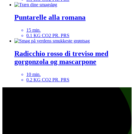
Puntarelle alla romana
15 min.
0.1 KG CO2 PR. PRS
Radicchio rosso di treviso med
gorgonzola og mascarpone
10 min.
0.2 KG CO2 PR. PRS